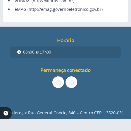
VLIBRAS (
http://vlibras.com.br
)
eMAG (
http://emag.governoeletronico.gov.br
)
Horário
08h00 às 17h00
Permaneça conectado
Endereço: Rua General Osório, 846 – Centro CEP: 13520-031
Telefone:
(19) 3481-9269
E-mail:
turismo@saopedro.sp.gov.br