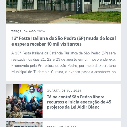
TERÇA, 04 AGO 2026
13ª Festa Italiana de São Pedro (SP) muda de local
e espera receber 10 mil visitantes
A 13ª Festa Italiana da Estância Turística de São Pedro (SP) será
realizada nos dias 21, 22 e 23 de agosto em um novo endereço.
Promovido pela Prefeitura de São Pedro, por meio da Secretaria
Municipal de Turismo e Cultura, o evento passa a acontecer no
Espaço de Eventos Parque Hípico e de Rodeio Itagiba Leite Filho,
na avenida Pascoal Antonelli s/n, ao lado do Ginásio Municipal
Antonio Carlos Siloto Filho, conhecido...
QUARTA, 08 JUL 2026
Tá na conta! São Pedro libera
recursos e inicia execução de 45
projetos da Lei Aldir Blanc