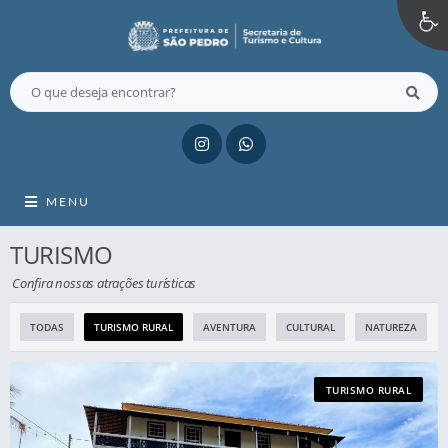
MENU
TURISMO
Confira nossas atrações turísticas
TODAS
TURISMO RURAL
AVENTURA
CULTURAL
NATUREZA
TURISMO RURAL