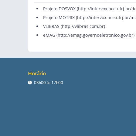
Projeto DOSVOX (
http://intervox.nce.ufrj.br/d
Projeto MOTRIX (
http://intervox.nce.ufrj.br/mo
VLIBRAS (
http://vlibras.com.br
)
eMAG (
http://emag.governoeletronico.gov.br
)
Horário
08h00 às 17h00