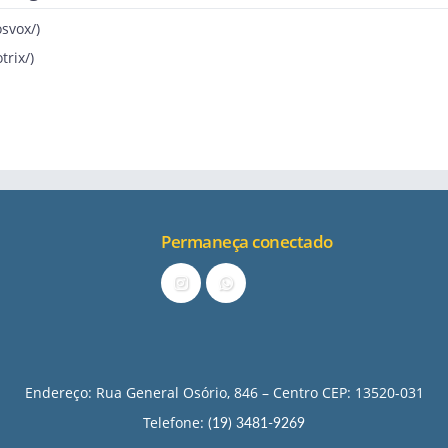
osvox/
)
trix/
)
Permaneça conectado
Endereço: Rua General Osório, 846 – Centro CEP: 13520-031
Telefone:
(19) 3481-9269